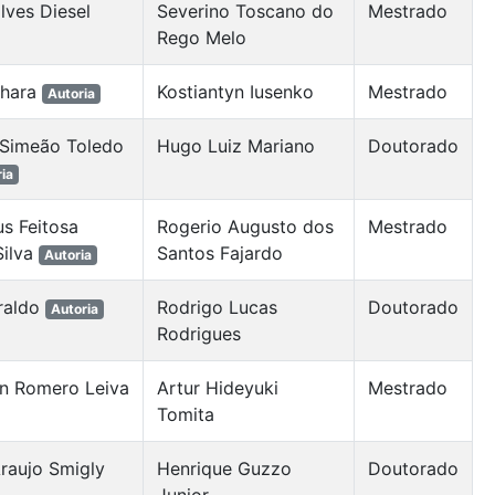
lves Diesel
Severino Toscano do
Mestrado
Rego Melo
ehara
Kostiantyn Iusenko
Mestrado
Autoria
 Simeão Toledo
Hugo Luiz Mariano
Doutorado
ia
s Feitosa
Rogerio Augusto dos
Mestrado
Silva
Santos Fajardo
Autoria
raldo
Rodrigo Lucas
Doutorado
Autoria
Rodrigues
ian Romero Leiva
Artur Hideyuki
Mestrado
Tomita
raujo Smigly
Henrique Guzzo
Doutorado