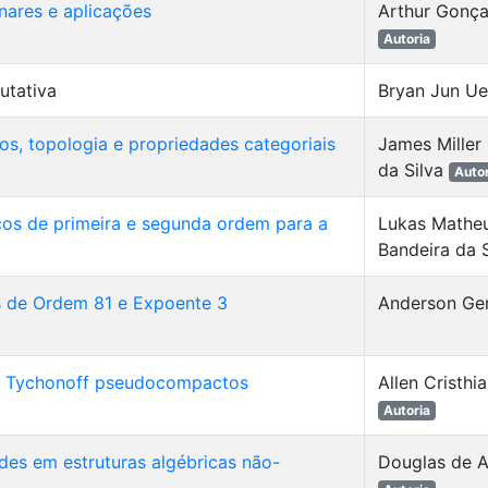
nares e aplicações
Arthur Gonça
Autoria
utativa
Bryan Jun U
os, topologia e propriedades categoriais
James Miller
da Silva
Autor
os de primeira e segunda ordem para a
Lukas Matheu
Bandeira da 
s de Ordem 81 e Expoente 3
Anderson Ge
os Tychonoff pseudocompactos
Allen Cristh
Autoria
es em estruturas algébricas não-
Douglas de A