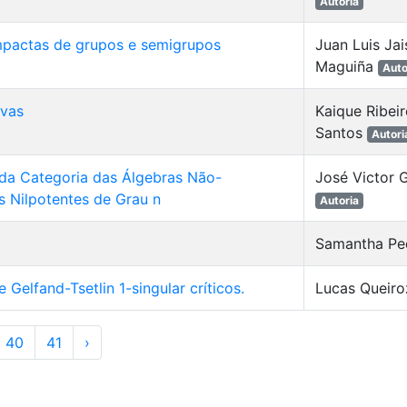
Autoria
pactas de grupos e semigrupos
Juan Luis Ja
Maguiña
Auto
ivas
Kaique Ribeir
Santos
Autori
da Categoria das Álgebras Não-
José Victor 
s Nilpotentes de Grau n
Autoria
Samantha P
Gelfand-Tsetlin 1-singular críticos.
Lucas Queiro
40
41
›