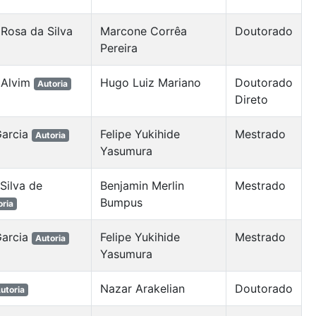
 Rosa da Silva
Marcone Corrêa
Doutorado
Pereira
 Alvim
Hugo Luiz Mariano
Doutorado
Autoria
Direto
Garcia
Felipe Yukihide
Mestrado
Autoria
Yasumura
Silva de
Benjamin Merlin
Mestrado
Bumpus
oria
Garcia
Felipe Yukihide
Mestrado
Autoria
Yasumura
Nazar Arakelian
Doutorado
utoria