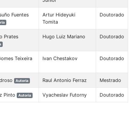
Junior
isuño Fuentes
Artur Hideyuki
Doutorado
Tomita
ria
o Prates
Hugo Luiz Mariano
Doutorado
a
Gomes Teixeira
Ivan Chestakov
Doutorado
edroso
Raul Antonio Ferraz
Mestrado
Autoria
z Pinto
Vyacheslav Futorny
Doutorado
Autoria