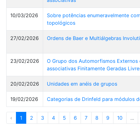
associativas
10/03/2026
Sobre potências enumeravelmente com
topológicos
27/02/2026
Ordens de Baer e Multiálgebras Involut
23/02/2026
O Grupo dos Automorfismos Externos 
associativas Finitamente Geradas Livre
20/02/2026
Unidades em anéis de grupos
19/02/2026
Categorias de Drinfeld para módulos de 
‹
1
2
3
4
5
6
7
8
9
10
...