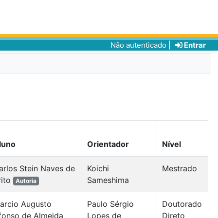
Não autenticado |
Entrar
luno
Orientador
Nível
arlos Stein Naves de
Koichi
Mestrado
rito
Sameshima
Autoria
arcio Augusto
Paulo Sérgio
Doutorado
fonso de Almeida
Lopes de
Direto