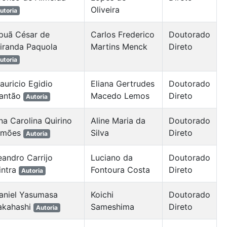
Oliveira
utoria
puã César de
Carlos Frederico
Doutorado
iranda Paquola
Martins Menck
Direto
utoria
auricio Egidio
Eliana Gertrudes
Doutorado
antão
Macedo Lemos
Direto
Autoria
na Carolina Quirino
Aline Maria da
Doutorado
imões
Silva
Direto
Autoria
eandro Carrijo
Luciano da
Doutorado
intra
Fontoura Costa
Direto
Autoria
aniel Yasumasa
Koichi
Doutorado
akahashi
Sameshima
Direto
Autoria