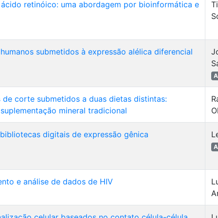
r ácido retinóico: uma abordagem por bioinformática e
T
S
s humanos submetidos à expressão alélica diferencial
J
S
A
de corte submetidos a duas dietas distintas:
R
suplementação mineral tradicional
O
bibliotecas digitais de expressão gênica
L
A
nto e análise de dados de HIV
L
A
alização celular baseados no contato célula-célula
L