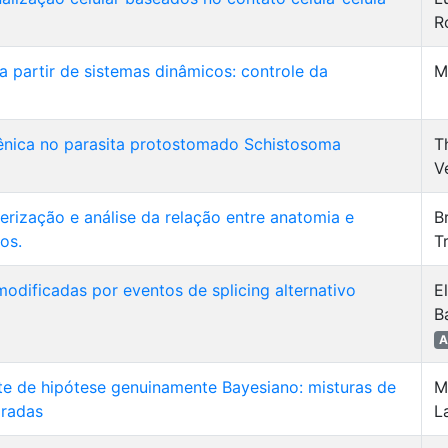
R
 partir de sistemas dinâmicos: controle da
M
ênica no parasita protostomado Schistosoma
T
V
rização e análise da relação entre anatomia e
B
os.
T
modificadas por eventos de splicing alternativo
E
B
A
te de hipótese genuinamente Bayesiano: misturas de
M
aradas
L