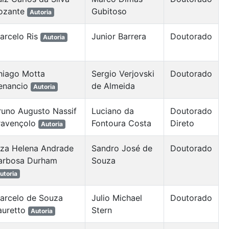
ozante
Gubitoso
Autoria
arcelo Ris
Junior Barrera
Doutorado
Autoria
hiago Motta
Sergio Verjovski
Doutorado
enancio
de Almeida
Autoria
runo Augusto Nassif
Luciano da
Doutorado
ravençolo
Fontoura Costa
Direto
Autoria
lza Helena Andrade
Sandro José de
Doutorado
arbosa Durham
Souza
utoria
arcelo de Souza
Julio Michael
Doutorado
auretto
Stern
Autoria