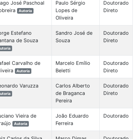
iago José Paschoal
Paulo Sérgio
Doutorado
obreira
Lopes de
Direto
Autoria
Oliveira
orge Estefano
Sandro José de
Doutorado
antana de Souza
Souza
Direto
utoria
afael Carvalho de
Marcelo Emílio
Doutorado
liveira
Beletti
Direto
Autoria
eonardo Varuzza
Carlos Alberto
Doutorado
de Braganca
Direto
utoria
Pereira
uciano Vieira de
João Eduardo
Doutorado
raújo
Ferreira
Autoria
uiz Carlos da Silva
Marco Dimas
Doutorado