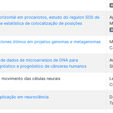
A
horizontal em procariotos, estudo do regulon SOS de
A
e estatística de colocalização de posições
M
A
 clones ótimos em projetos genomas e metagenomas
M
C
e de dados de microarranjos de DNA para
A
agnóstico e prognóstico de cânceres humanos
S
e movimento das células neurais
L
C
plicação em neurociência
D
T